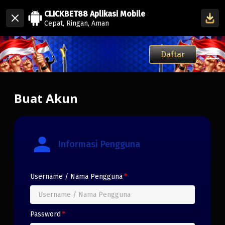
CLICKBET88 Aplikasi Mobile
Cepat, Ringan, Aman
Daftar
Buat Akun
Informasi Pengguna
*
Username / Nama Pengguna
Username / Nama Pengguna
*
Password