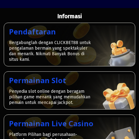
Informasi
Pendaftaran
Bergabunglah dengan CLICKBET88 untuk
pengalaman bermain yang spektakuler
dan menarik. Nikmati Banyak Bonus di
situs kami.
Permainan Slot
Penyedia slot online dengan beragam
pilihan game menarik yang memudahkan
pemain untuk mencapai jackpot.
Permainan Live Casino
Platform Pilihan bagi perusahaan-