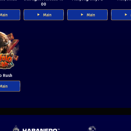
00
Main
Main
Main
o Rush
Main