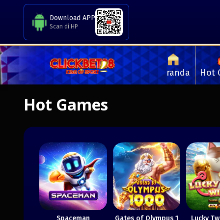
Download APP
Scan di HP
Beranda
Hot
Hot Games
Spaceman
Gates of Olympus 1
Lucky Tw