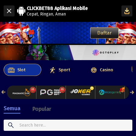
CLICKBET88 Aplikasi Mobile
Cepat, Ringan, Aman
Daftar
Slot
Sport
Casino
Semua
Popular
Search here...