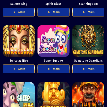
Salmon King
Spirit Blast
Star Kingdom
Main
Main
Main
Twice as Nice
Super Sundae
Gemstone Guardians
Main
Main
Main