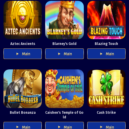
Aztec Ancients
Blarney's Gold
Blazing Touch
Main
Main
Main
Bullet Bonanza
Caishen's Temple of Go
Cash Strike
ld
Main
Main
Main