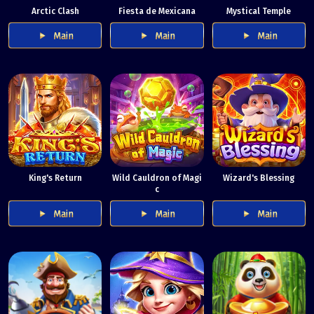
Arctic Clash
Fiesta de Mexicana
Mystical Temple
Main
Main
Main
King's Return
Wild Cauldron of Magi
Wizard's Blessing
c
Main
Main
Main