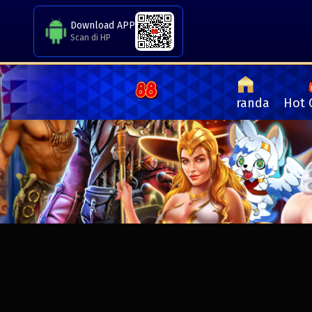
Download APP
Scan di HP
Beranda
Hot