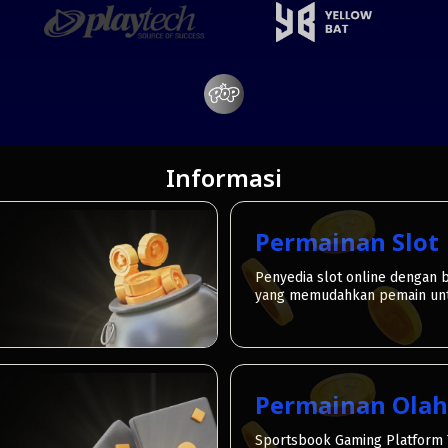
Informasi
Permainan Slot
Penyedia slot online dengan 
yang memudahkan pemain unt
Permainan Ola
Sportsbook Gaming Platform 