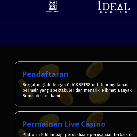
Pendaftaran
Bergabunglah dengan CLICKBET88 untuk pengalaman
bermain yang spektakuler dan menarik. Nikmati Banyak
Bonus di situs kami.
Permainan Live Casino
Platform Pilihan bagi perusahaan-perusahaan terbaik di