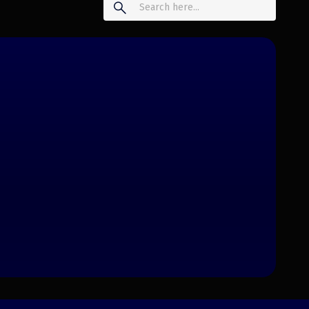
Search here...