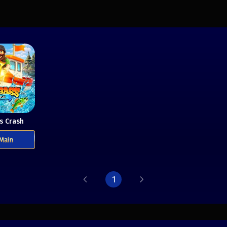
s Crash
Main
1